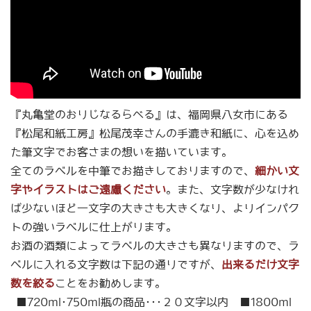
『丸亀堂のおりじなるらべる』は、福岡県八女市にある
『松尾和紙工房』松尾茂幸さんの手漉き和紙に、心を込め
た筆文字でお客さまの想いを描いています。
全てのラベルを中筆でお描きしておりますので、
細かい文
字やイラストはご遠慮ください
。また、文字数が少なけれ
ば少ないほど一文字の大きさも大きくなり、よりインパク
トの強いラベルに仕上がります。
お酒の酒類によってラベルの大きさも異なりますので、ラ
ベルに入れる文字数は下記の通りですが、
出来るだけ文字
数を絞る
ことをお勧めします。
■720ml･750ml瓶の商品･･･２０文字以内 ■1800ml