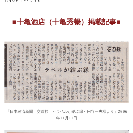
■十亀酒店（十亀秀暢）掲載記事■
「日本経済新聞 交遊抄 ～ラベルが結ぶ縁～円谷一夫様より」2006
年11月11日