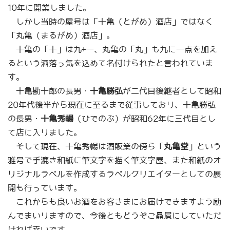
10年に開業しました。
しかし当時の屋号は「十亀（とがめ）酒店」ではなく
「丸亀（まるがめ）酒店」。
十亀の「十」は九+一、丸亀の「丸」も九に一点を加え
るという洒落っ気を込めて名付けられたと言われていま
す。
十亀勘十郎の長男・
十亀勝弘
が二代目後継者として昭和
20年代後半から現在に至るまで従事しており、十亀勝弘
の長男・
十亀秀暢
（ひでのぶ）が昭和62年に三代目とし
て店に入りました。
そして現在、十亀秀暢は酒販業の傍ら「
丸亀堂
」という
雅号で手漉き和紙に筆文字を描く筆文字屋、また和紙のオ
リジナルラベルを作成するラベルクリエイターとしての展
開も行っています。
これからも良いお酒をお客さまにお届けできますよう励
んでまいりますので、今後ともどうぞご贔屓にしていただ
ければ幸いです。