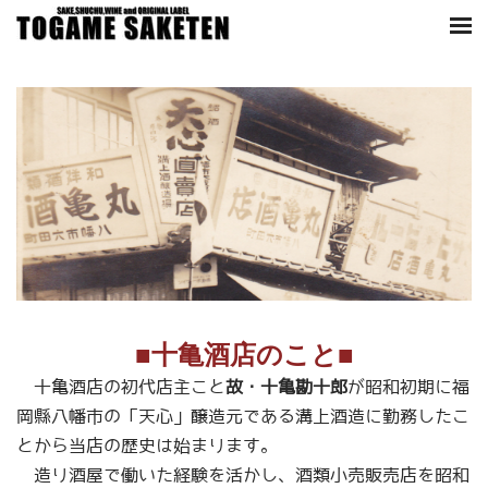
■十亀酒店のこと■
十亀酒店の初代店主こと
故・十亀勘十郎
が昭和初期に福
岡縣八幡市の「天心」醸造元である溝上酒造に勤務したこ
とから当店の歴史は始まります。
造り酒屋で働いた経験を活かし、酒類小売販売店を昭和