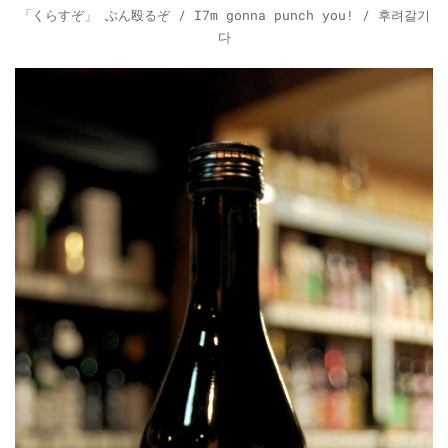
「くらすぞ」 ぶん殴るぞ / I7m gonna punch you! / 후려갈기
다