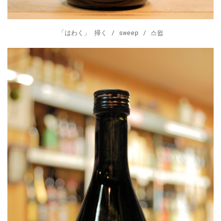
「はわく」 掃く / sweep / 스윕