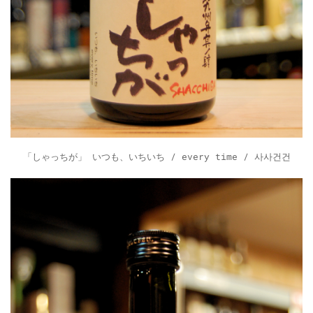
「しゃっちが」 いつも、いちいち / every time / 사사건건