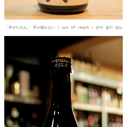
「手がたわん」 手が届かない / out of reach / 손이 닿지 않는