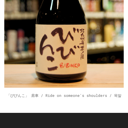
「びびんこ」 肩車 / Ride on someone's shoulders / 목말