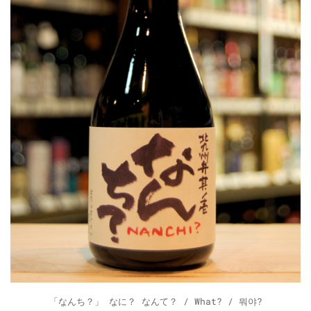
「なんち？」 なに？ なんて？ / What? / 뭐야?